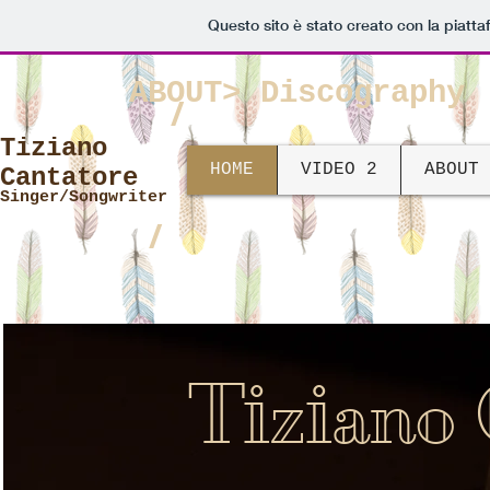
Questo sito è stato creato con la piatt
ABOUT>
Discography
/
Tiziano
HOME
VIDEO 2
ABOUT
Cantatore
Singer/Songwriter
/
Ti
i
z
ano