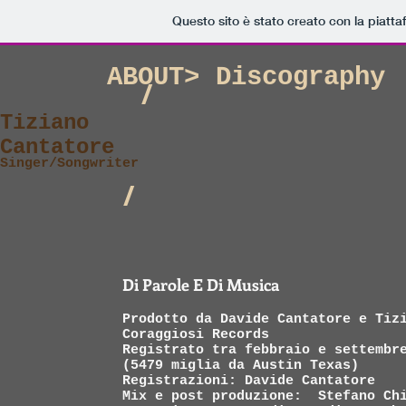
Questo sito è stato creato con la piatt
ABOUT>
Discography
/
Tiziano
Cantatore
Singer/Songwriter
/
Di Parole E Di Musica
Prodotto da Davide Cantatore e Ti
Coraggiosi Records
Registrato tra febbraio e settembr
(5479 miglia da Austin Texas)
Registrazioni: Davide Cantatore
Mix e post produzione: Stefano Ch