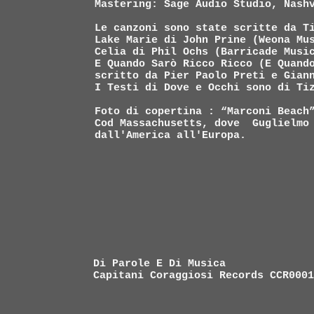
Mastering: Sage Audio Studio, Nash
Le canzoni sono state scritte da T
Lake Marie di John Prine (Weona Mu
Celia di Phil Ochs (Barricade Musi
E Quando Sarò Ricco Ricco (E Quand
scritto da Pier Paolo Preti e Gian
I Testi di Dove e Occhi sono di Ti
Foto di copertina : “Marconi Beach
Cod Massachusetts, dove Guglielmo 
dall'America all'Europa.
Di Parole E Di Musica
Capitani Coraggiosi Records CCR0001